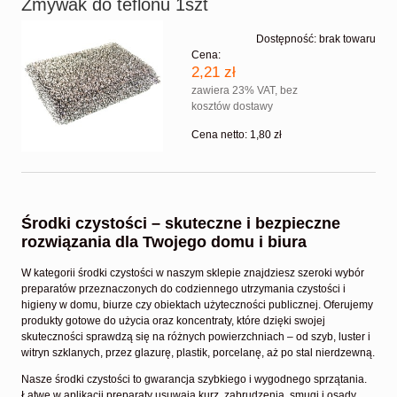
Zmywak do teflonu 1szt
Dostępność:
brak towaru
Cena:
2,21 zł
zawiera 23% VAT, bez
kosztów dostawy
Cena netto:
1,80 zł
Środki czystości – skuteczne i bezpieczne
rozwiązania dla Twojego domu i biura
W kategorii środki czystości w naszym sklepie znajdziesz szeroki wybór
preparatów przeznaczonych do codziennego utrzymania czystości i
higieny w domu, biurze czy obiektach użyteczności publicznej. Oferujemy
produkty gotowe do użycia oraz koncentraty, które dzięki swojej
skuteczności sprawdzą się na różnych powierzchniach – od szyb, luster i
witryn szklanych, przez glazurę, plastik, porcelanę, aż po stal nierdzewną.
Nasze środki czystości to gwarancja szybkiego i wygodnego sprzątania.
Łatwe w aplikacji preparaty usuwają kurz, zabrudzenia, smugi i osady,