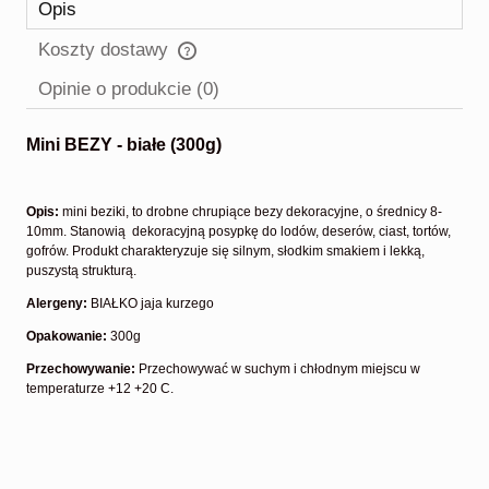
Opis
Koszty dostawy
Cena nie zawiera ewentualnych kosztów płatności
Opinie o produkcie (0)
Mini BEZY - białe (300g)
Opis:
mini beziki, to drobne chrupiące bezy dekoracyjne, o średnicy 8-
10mm. Stanowią dekoracyjną posypkę do lodów, deserów, ciast, tortów,
gofrów. Produkt charakteryzuje się silnym, słodkim smakiem i lekką,
puszystą strukturą.
Alergeny:
BIAŁKO jaja kurzego
Opakowanie:
300g
Przechowywanie:
Przechowywać w suchym i chłodnym miejscu w
temperaturze +12 +20 C.