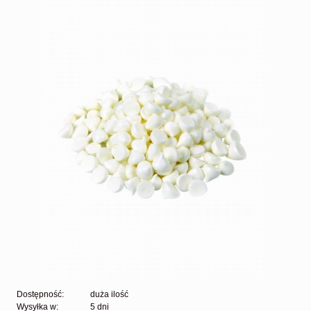
Dostępność:
duża ilość
Wysyłka w:
5 dni