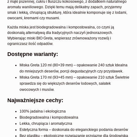
z mąki pszennej, cukru i tłuszczu kokosowego, z dodatkiem naturalnego
aromatu waniliowego. Dzięki temu mają delikatny zapach, przyjemny
smak i lekką, chrupiącą strukturę, która idealnie komponuje się z lodami,
owocami, kremami czy musami.
Każda miska jest biodegradowalna i kompostowalna, co czyni ją
doskonałą alternatywą dla tradycyjnych naczyń jednorazowych.
Wybierając miski BIO Greta, wspierasz zrównoważony rozwój i
ograniczasz ilość odpadów.
Dostępne warianty:
Miska Greta 120 ml (80×39 mm) – opakowanie 240 sztuk Idealna
do mniejszych deserów, porcji degustacyjnych czy przystawek.
Miska Greta 170 ml (93×45 mm) – opakowanie 210 sztuk Świetnie
sprawdza się do większych deserów lodowych, sałatek
owocowych i musów.
Najważniejsze cechy:
100% jadalna i ekologiczna
Biodegradowalna i kompostowalna
Lekka, chrupiąca i aromatyczna
Estetyczna forma – doskonała do eleganckiego podania deserów
Bez plastiku – ekologiczne rozwiązanie przyjazne dla środowiska