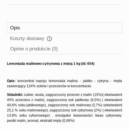
Opis
Koszty dostawy
Cena nie zawiera ewentualnych kosztów płatności
Opinie o produkcie (0)
Lemoniada malinowo-cytrynowa z miętą 1 kg (id: 654)
Opis:
koncentrat napoju lemoniada malina - jabłko - cytryna - mięta
zawierający 124% soków i przecierów w koncentracie.
Składniki:
cukier, woda, zagęszczony przecier z malin (15%)( ekwiwalent
45% przecieru z malin), zagęszczony sok jabłkowy (6,5%) ( ekwiwalent
40,6% soku jabłkowego), zagęszczony sok malinowy (2,7%) (ekwiwalent
25,1 % soku malinowego), zagęszczony sok cytrynowy (2%) ( ekwiwalent
13,9% soku cytrynowego) , emulgator kwasowości: kwas cytrynowy;
pestki malin, aromat, ekstrakt mięty (0,06%)