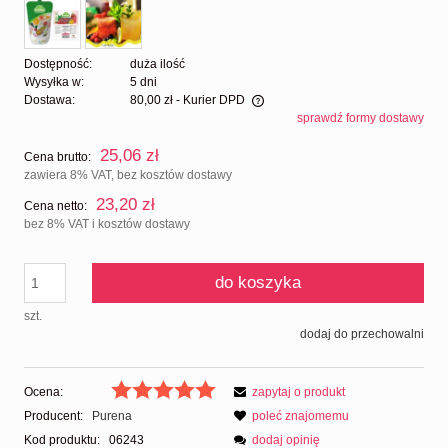
Dostępność:
duża ilość
Wysyłka w:
5 dni
Dostawa:
80,00 zł
- Kurier DPD
sprawdź formy dostawy
Cena nie zawiera ewentualnych kosztów płatności
25,06 zł
Cena brutto:
zawiera 8% VAT, bez kosztów dostawy
23,20 zł
Cena netto:
bez 8% VAT i kosztów dostawy
do koszyka
szt.
dodaj do przechowalni
Ocena:
zapytaj o produkt
Producent:
Purena
poleć znajomemu
Kod produktu:
06243
dodaj opinię