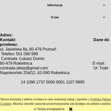
Informacje
O nas
Adres:
Kontakt: Dane do
prz
e
lewu:
ul. Jasielska 8a, 60-476 Poznań
Telefon: 501 090 999
Contrada Łukasz Dumin
60-479 Rokietnica
E-mail:
contrada.sklep@gmail.com
Ul. Trakt
Napoleoński 25d/12,
62-090 Rokietnica
1
4 1090 1737 0000 0001 1107 9995
Strona korzysta z plików cookies w celu realizacji usług i zgodnie z
Polityką Plików
pokaż pełną wersję strony
Cookies
. Możesz określić warunki przechowywania lub dostępu do plików cookies
w Twojej przeglądarce.
Sklep internetowy Shoper.pl