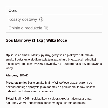
Opis
Koszty dostawy
Cena nie zawiera ewentualnych kosztów płatności
Opinie o produkcie (0)
Sos Malinowy (1,1kg ) Wilka Moce
Opis:
Sos o smaku Maliny, pyszny, gęsty sos o pięknym naturalnym
smaku i połysku, o słodkim świeżym zapachu o błyszczącej jednolitej
masie, wyprodukowany z 56% owoców na 100g produktu bez dodawania
wody
Alergeny:
BRAK
Przeznaczenie:
Sos o smaku Maliny WilkaMoce przeznaczony do
bezpośredniego spożycia jako dodatek do polewania: lodów, sosów,
naleśników, tortów, ciast i ciasteczek.
Skład:
Maliny 56%, sok jabłkowy, cukier, skrobia natywna, aromat
naturalny WONF, substancja konserwująca - sorbinian potasu.